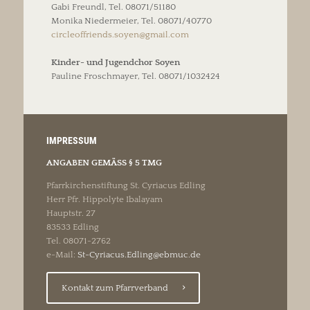
Gabi Freundl, Tel. 08071/51180
Monika Niedermeier, Tel. 08071/40770
circleoffriends.soyen@gmail.com
Kinder- und Jugendchor Soyen
Pauline Froschmayer, Tel. 08071/1032424
IMPRESSUM
ANGABEN GEMÄSS § 5 TMG
Pfarrkirchenstiftung St. Cyriacus Edling
Herr Pfr. Hippolyte Ibalayam
Hauptstr. 27
83533 Edling
Tel. 08071-2762
e-Mail:
St-Cyriacus.Edling@ebmuc.de
Kontakt zum Pfarrverband