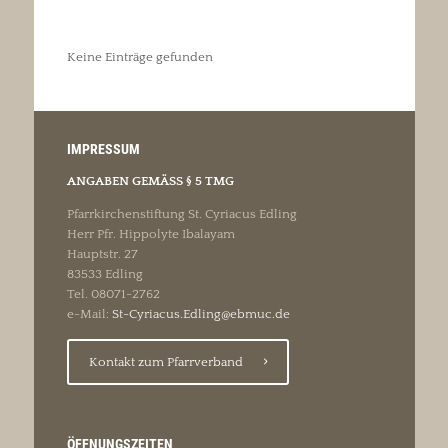
Keine Einträge gefunden
IMPRESSUM
ANGABEN GEMÄSS § 5 TMG
Pfarrkirchenstiftung St. Cyriacus Edling
Herr Pfr. Hippolyte Ibalayam
Hauptstr. 27
83533 Edling
Tel. 08071-2762
e-Mail:
St-Cyriacus.Edling@ebmuc.de
Kontakt zum Pfarrverband
ÖFFNUNGSZEITEN