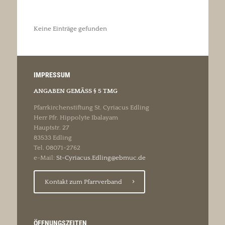
Keine Einträge gefunden
IMPRESSUM
ANGABEN GEMÄSS § 5 TMG
Pfarrkirchenstiftung St. Cyriacus Edling
Herr Pfr. Hippolyte Ibalayam
Hauptstr. 27
83533 Edling
Tel. 08071-2762
e-Mail:
St-Cyriacus.Edling@ebmuc.de
Kontakt zum Pfarrverband
ÖFFNUNGSZEITEN